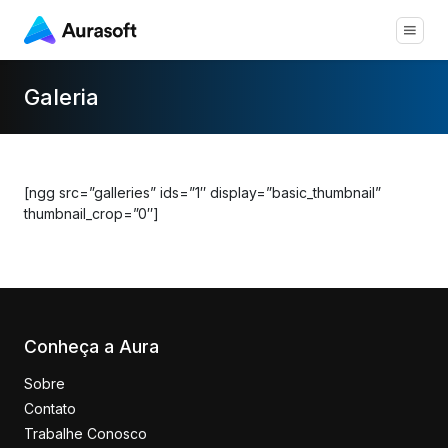
Galeria
[ngg src=”galleries” ids=”1″ display=”basic_thumbnail”
thumbnail_crop=”0″]
Conheça a Aura
Sobre
Contato
Trabalhe Conosco