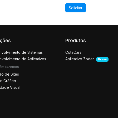
Solicitar
uções
Produtos
volvimento de Sistemas
CotaCars
volvimento de Aplicativos
Aplicativo Zoder
Breve
ém fazemos
ão de Sites
n Gráfico
idade Visual