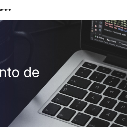
ntato
nto de