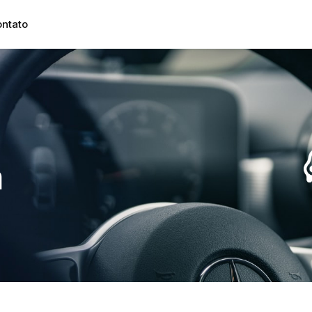
ntato
a